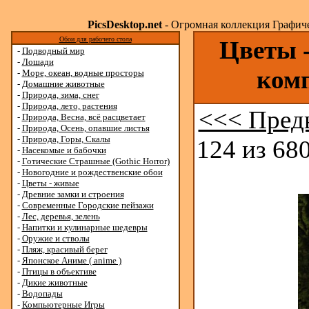
PicsDesktop.net
- Огромная коллекция Графичес
Обои для рабочего стола
Цветы -
-
Подводный мир
-
Лошади
ком
-
Море, океан, водные просторы
-
Домашние животные
-
Природа, зима, снег
-
Природа, лето, растения
<<< Пред
-
Природа, Весна, всё расцветает
-
Природа, Осень, опавшие листья
-
Природа, Горы, Скалы
124 из 680
-
Насекомые и бабочки
-
Готические Страшные (Gothic Horror)
-
Новогодние и рождественские обои
-
Цветы - живые
-
Древние замки и строения
-
Современные Городские пейзажи
-
Лес, деревья, зелень
-
Напитки и кулинарные шедевры
-
Оружие и стволы
-
Пляж, красивый берег
-
Японское Аниме ( anime )
-
Птицы в объективе
-
Дикие животные
-
Водопады
-
Компьютерные Игры