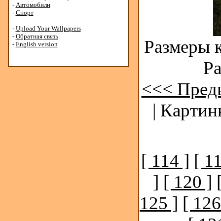
-
Автомобили
-
Спорт
-
Upload Your Wallpapers
-
Обратная связь
Размеры к
-
English version
Ра
<<< Пред
| Картин
[ 114 ]
[ 1
]
[ 120 ]
125 ]
[ 126