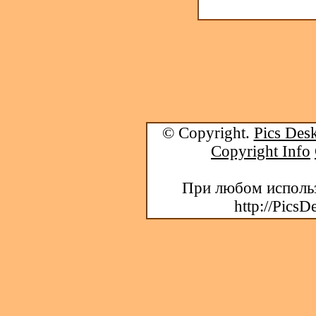
© Copyright.
Pics Desk
Copyright Info
При любом использ
http://PicsD