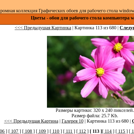
ромная коллекция Графических обоев для рабочего стола windows 
Цветы - обои для рабочего стола компьютера w
<<< Предыдущая Картинка
| Картинка 113 из 680 |
След
Размеры картнки: 320 x 240 пикселей.
Размер файла: 25.7 Kb.
<<< Предыдущая Картина
|
Галерея 10
| Картинка 113 из 680 |
06 ]
[ 107 ]
[ 108 ]
[ 109 ]
[ 110 ]
[ 111 ]
[ 112 ]
[ 113 ]
[ 114 ]
[ 115 ]
[ 