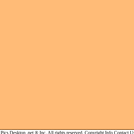
.
Pics Desktop .net
® Inc. All rights reserved.
Copyright Info
Contact U