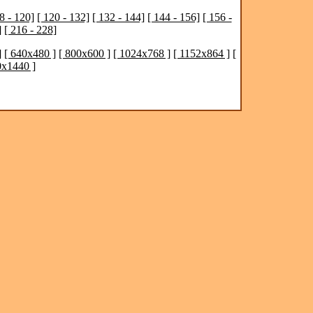
8 - 120]
[ 120 - 132]
[ 132 - 144]
[ 144 - 156]
[ 156 -
]
[ 216 - 228]
]
[ 640x480 ]
[ 800x600 ]
[ 1024x768 ]
[ 1152x864 ]
[
0x1440 ]