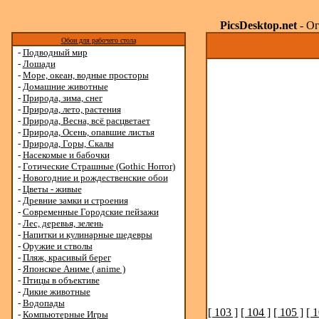
PicsDesktop.net
- Ог
Обои для рабочего стола
-
Подводный мир
-
Лошади
-
Море, океан, водные просторы
-
Домашние животные
-
Природа, зима, снег
-
Природа, лето, растения
-
Природа, Весна, всё расцветает
-
Природа, Осень, опавшие листья
-
Природа, Горы, Скалы
-
Насекомые и бабочки
-
Готические Страшные (Gothic Horror)
-
Новогодние и рождественские обои
-
Цветы - живые
-
Древние замки и строения
-
Современные Городские пейзажи
-
Лес, деревья, зелень
-
Напитки и кулинарные шедевры
-
Оружие и стволы
-
Пляж, красивый берег
-
Японское Аниме ( anime )
-
Птицы в объективе
-
Дикие животные
-
Водопады
[ 103 ]
[ 104 ]
[ 105 ]
[ 1
-
Компьютерные Игры