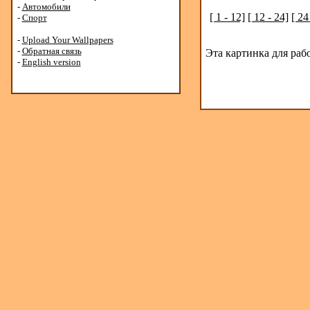
-
Автомобили
[ 1 - 12]
[ 12 - 24]
[ 24
-
Спорт
-
Upload Your Wallpapers
-
Обратная связь
Эта картинка для раб
-
English version