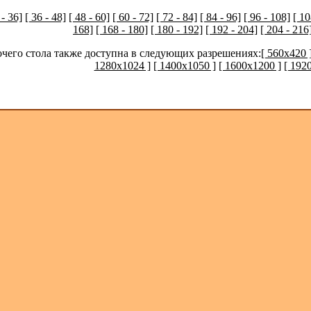
 - 36]
[ 36 - 48]
[ 48 - 60]
[ 60 - 72]
[ 72 - 84]
[ 84 - 96]
[ 96 - 108]
[ 10
168]
[ 168 - 180]
[ 180 - 192]
[ 192 - 204]
[ 204 - 216
очего стола также доступна в следующих разрешениях:
[ 560x420 
1280x1024 ]
[ 1400x1050 ]
[ 1600x1200 ]
[ 192