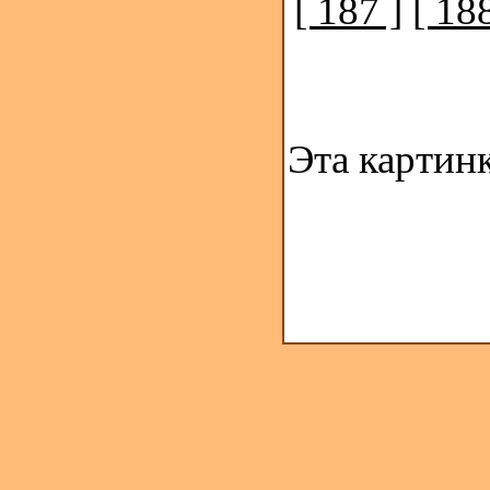
[ 187 ]
[ 188
Эта картин