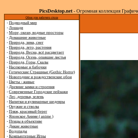
PicsDesktop.net
- Огромная коллекция Графичес
Обои для рабочего стола
-
Подводный мир
-
Лошади
-
Море, океан, водные просторы
-
Домашние животные
-
Природа, зима, снег
-
Природа, лето, растения
-
Природа, Весна, всё расцветает
-
Природа, Осень, опавшие листья
-
Природа, Горы, Скалы
-
Насекомые и бабочки
-
Готические Страшные (Gothic Horror)
-
Новогодние и рождественские обои
-
Цветы - живые
-
Древние замки и строения
-
Современные Городские пейзажи
-
Лес, деревья, зелень
-
Напитки и кулинарные шедевры
-
Оружие и стволы
-
Пляж, красивый берег
-
Японское Аниме ( anime )
-
Птицы в объективе
-
Дикие животные
-
Водопады
-
Компьютерные Игры