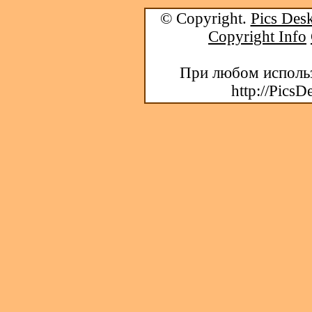
© Copyright.
Pics Desk
Copyright Info
При любом использ
http://PicsD