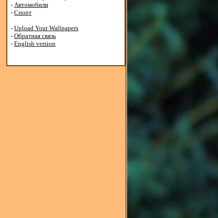
-
Автомобили
-
Спорт
-
Upload Your Wallpapers
-
Обратная связь
-
English version