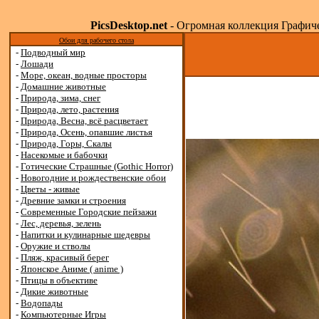
PicsDesktop.net
- Огромная коллекция Графичес
Обои для рабочего стола
-
Подводный мир
-
Лошади
-
Море, океан, водные просторы
-
Домашние животные
-
Природа, зима, снег
-
Природа, лето, растения
-
Природа, Весна, всё расцветает
-
Природа, Осень, опавшие листья
-
Природа, Горы, Скалы
-
Насекомые и бабочки
-
Готические Страшные (Gothic Horror)
-
Новогодние и рождественские обои
-
Цветы - живые
-
Древние замки и строения
-
Современные Городские пейзажи
-
Лес, деревья, зелень
-
Напитки и кулинарные шедевры
-
Оружие и стволы
-
Пляж, красивый берег
-
Японское Аниме ( anime )
-
Птицы в объективе
-
Дикие животные
-
Водопады
-
Компьютерные Игры