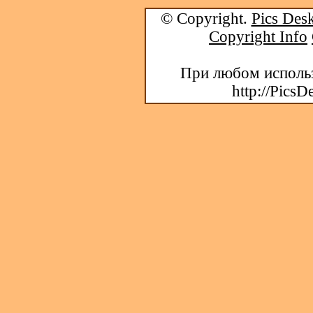
© Copyright.
Pics Desk
Copyright Info
При любом использ
http://PicsD