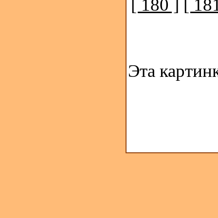
[ 180 ]
[ 181
Эта картин