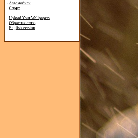
-
Автомобили
-
Спорт
-
Upload Your Wallpapers
-
Обратная связь
-
English version