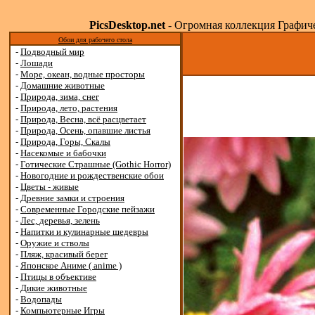
PicsDesktop.net
- Огромная коллекция Графичес
Обои для рабочего стола
-
Подводный мир
-
Лошади
-
Море, океан, водные просторы
-
Домашние животные
-
Природа, зима, снег
-
Природа, лето, растения
-
Природа, Весна, всё расцветает
-
Природа, Осень, опавшие листья
-
Природа, Горы, Скалы
-
Насекомые и бабочки
-
Готические Страшные (Gothic Horror)
-
Новогодние и рождественские обои
-
Цветы - живые
-
Древние замки и строения
-
Современные Городские пейзажи
-
Лес, деревья, зелень
-
Напитки и кулинарные шедевры
-
Оружие и стволы
-
Пляж, красивый берег
-
Японское Аниме ( anime )
-
Птицы в объективе
-
Дикие животные
-
Водопады
-
Компьютерные Игры