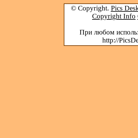
© Copyright.
Pics Desk
Copyright Info
При любом использ
http://PicsD