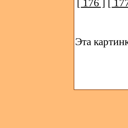
[ 176 ]
[ 177
Эта картин