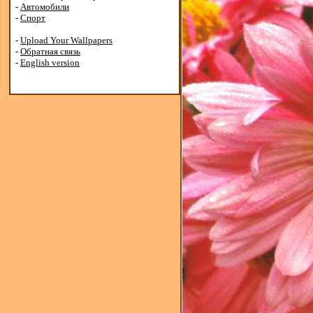
-
Автомобили
-
Спорт
-
Upload Your Wallpapers
-
Обратная связь
-
English version