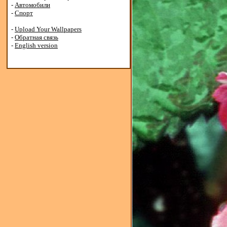
-
Автомобили
-
Спорт
-
Upload Your Wallpapers
-
Обратная связь
-
English version