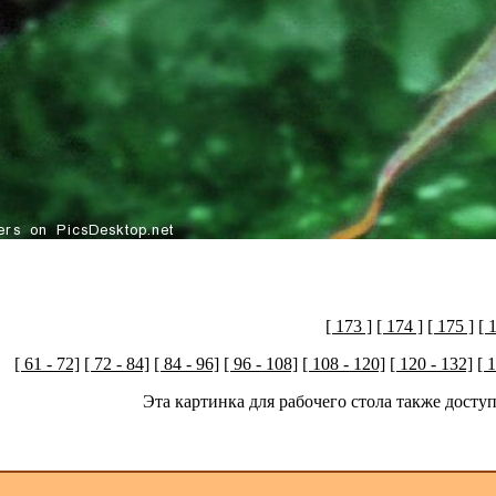
[ 173 ]
[ 174 ]
[ 175 ]
[ 
[ 61 - 72]
[ 72 - 84]
[ 84 - 96]
[ 96 - 108]
[ 108 - 120]
[ 120 - 132]
[ 
Эта картинка для рабочего стола также дост