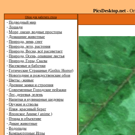
PicsDesktop.net
- Ог
Обои для рабочего стола
-
Подводный мир
-
Лошади
-
Море, океан, водные просторы
-
Домашние животные
-
Природа, зима, снег
-
Природа, лето, растения
-
Природа, Весна, всё расцветает
-
Природа, Осень, опавшие листья
-
Природа, Горы, Скалы
-
Насекомые и бабочки
-
Готические Страшные (Gothic Horror)
-
Новогодние и рождественские обои
-
Цветы - живые
-
Древние замки и строения
-
Современные Городские пейзажи
-
Лес, деревья, зелень
-
Напитки и кулинарные шедевры
-
Оружие и стволы
-
Пляж, красивый берег
-
Японское Аниме ( anime )
-
Птицы в объективе
-
Дикие животные
-
Водопады
-
Компьютерные Игры