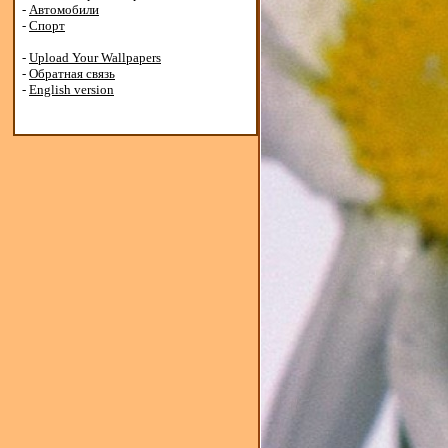
-
Автомобили
-
Спорт
-
Upload Your Wallpapers
-
Обратная связь
-
English version