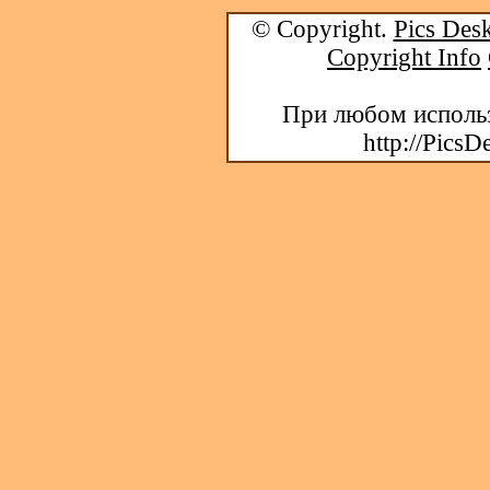
© Copyright.
Pics Desk
Copyright Info
При любом использ
http://PicsD