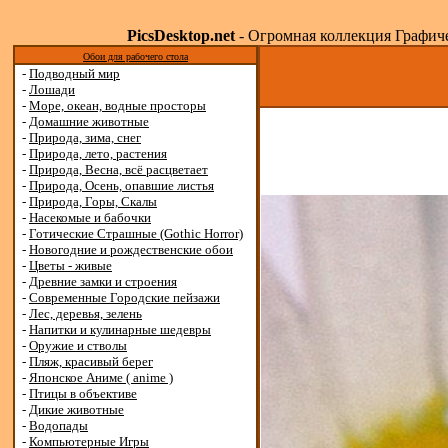
PicsDesktop.net
- Огромная коллекция Графичес
Обои для рабочего стола
-
Подводный мир
-
Лошади
-
Море, океан, водные просторы
-
Домашние животные
-
Природа, зима, снег
-
Природа, лето, растения
-
Природа, Весна, всё расцветает
-
Природа, Осень, опавшие листья
-
Природа, Горы, Скалы
-
Насекомые и бабочки
-
Готические Страшные (Gothic Horror)
-
Новогодние и рождественские обои
-
Цветы - живые
-
Древние замки и строения
-
Современные Городские пейзажи
-
Лес, деревья, зелень
-
Напитки и кулинарные шедевры
-
Оружие и стволы
-
Пляж, красивый берег
-
Японское Аниме ( anime )
-
Птицы в объективе
-
Дикие животные
-
Водопады
-
Компьютерные Игры