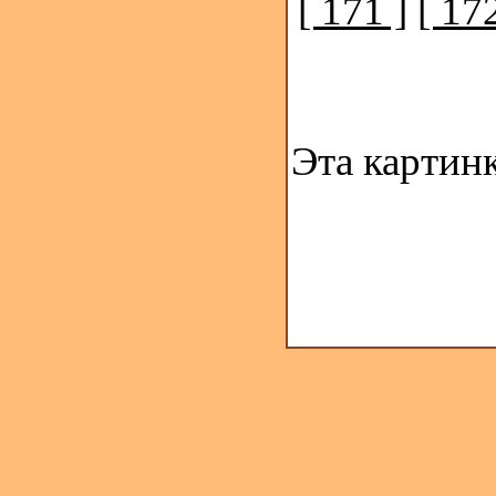
[ 171 ]
[ 172
Эта картин