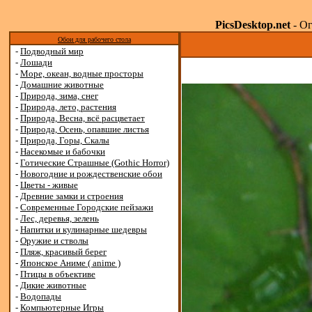
PicsDesktop.net
- Ог
Обои для рабочего стола
-
Подводный мир
-
Лошади
-
Море, океан, водные просторы
-
Домашние животные
-
Природа, зима, снег
-
Природа, лето, растения
-
Природа, Весна, всё расцветает
-
Природа, Осень, опавшие листья
-
Природа, Горы, Скалы
-
Насекомые и бабочки
-
Готические Страшные (Gothic Horror)
-
Новогодние и рождественские обои
-
Цветы - живые
-
Древние замки и строения
-
Современные Городские пейзажи
-
Лес, деревья, зелень
-
Напитки и кулинарные шедевры
-
Оружие и стволы
-
Пляж, красивый берег
-
Японское Аниме ( anime )
-
Птицы в объективе
-
Дикие животные
-
Водопады
-
Компьютерные Игры