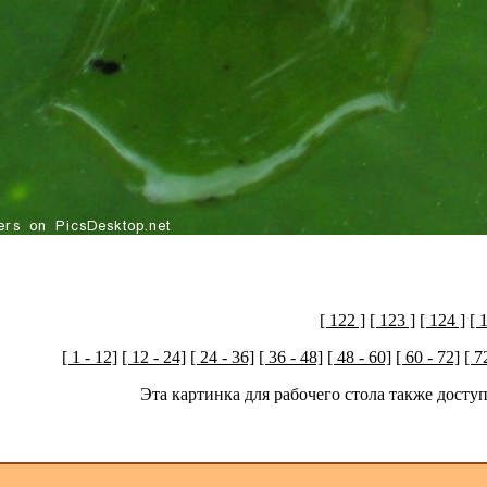
[ 122 ]
[ 123 ]
[ 124 ]
[ 
[ 1 - 12]
[ 12 - 24]
[ 24 - 36]
[ 36 - 48]
[ 48 - 60]
[ 60 - 72]
[ 7
Эта картинка для рабочего стола также дост