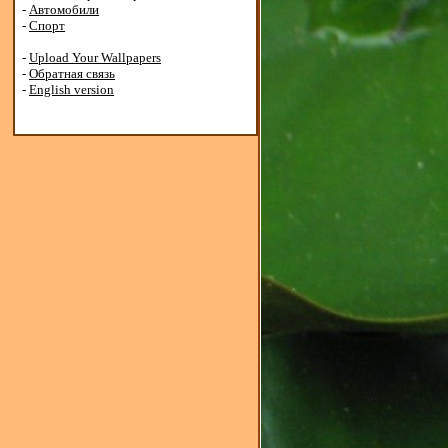
-
Автомобили
-
Спорт
-
Upload Your Wallpapers
-
Обратная связь
-
English version