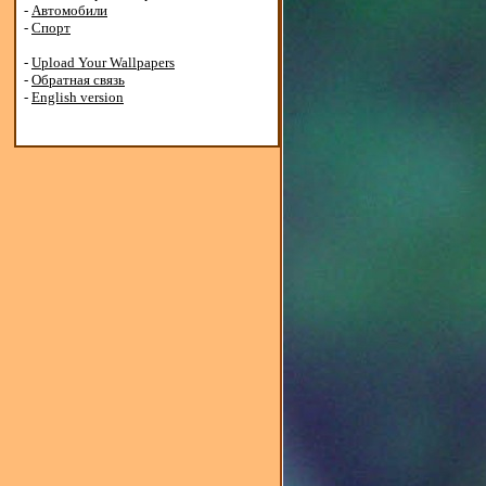
-
Автомобили
-
Спорт
-
Upload Your Wallpapers
-
Обратная связь
-
English version