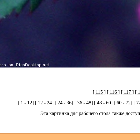
[ 115 ]
[ 116 ]
[ 117 ]
[ 
[ 1 - 12]
[ 12 - 24]
[ 24 - 36]
[ 36 - 48]
[ 48 - 60]
[ 60 - 72]
[ 7
Эта картинка для рабочего стола также дост