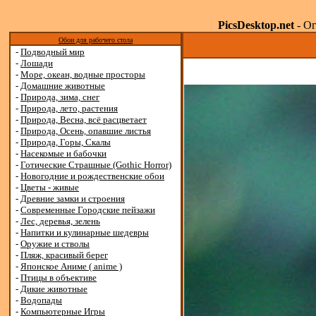
PicsDesktop.net
- Ог
Обои для рабочего стола
-
Подводный мир
-
Лошади
-
Море, океан, водные просторы
-
Домашние животные
-
Природа, зима, снег
-
Природа, лето, растения
-
Природа, Весна, всё расцветает
-
Природа, Осень, опавшие листья
-
Природа, Горы, Скалы
-
Насекомые и бабочки
-
Готические Страшные (Gothic Horror)
-
Новогодние и рождественские обои
-
Цветы - живые
-
Древние замки и строения
-
Современные Городские пейзажи
-
Лес, деревья, зелень
-
Напитки и кулинарные шедевры
-
Оружие и стволы
-
Пляж, красивый берег
-
Японское Аниме ( anime )
-
Птицы в объективе
-
Дикие животные
-
Водопады
-
Компьютерные Игры