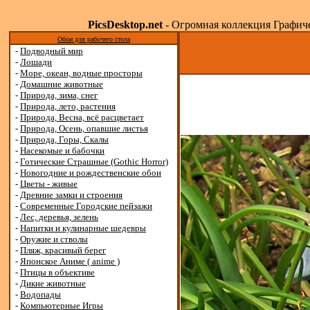
PicsDesktop.net
- Огромная коллекция Графичес
Обои для рабочего стола
-
Подводный мир
-
Лошади
-
Море, океан, водные просторы
-
Домашние животные
-
Природа, зима, снег
-
Природа, лето, растения
-
Природа, Весна, всё расцветает
-
Природа, Осень, опавшие листья
-
Природа, Горы, Скалы
-
Насекомые и бабочки
-
Готические Страшные (Gothic Horror)
-
Новогодние и рождественские обои
-
Цветы - живые
-
Древние замки и строения
-
Современные Городские пейзажи
-
Лес, деревья, зелень
-
Напитки и кулинарные шедевры
-
Оружие и стволы
-
Пляж, красивый берег
-
Японское Аниме ( anime )
-
Птицы в объективе
-
Дикие животные
-
Водопады
-
Компьютерные Игры