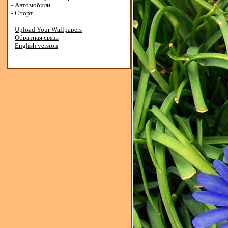
-
Автомобили
-
Спорт
-
Upload Your Wallpapers
-
Обратная связь
-
English version