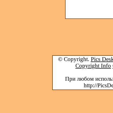
© Copyright.
Pics Desk
Copyright Info
При любом использ
http://PicsD