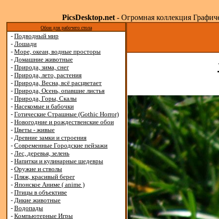
PicsDesktop.net
- Огромная коллекция Графичес
Обои для рабочего стола
-
Подводный мир
-
Лошади
-
Море, океан, водные просторы
-
Домашние животные
-
Природа, зима, снег
-
Природа, лето, растения
-
Природа, Весна, всё расцветает
-
Природа, Осень, опавшие листья
-
Природа, Горы, Скалы
-
Насекомые и бабочки
-
Готические Страшные (Gothic Horror)
-
Новогодние и рождественские обои
-
Цветы - живые
-
Древние замки и строения
-
Современные Городские пейзажи
-
Лес, деревья, зелень
-
Напитки и кулинарные шедевры
-
Оружие и стволы
-
Пляж, красивый берег
-
Японское Аниме ( anime )
-
Птицы в объективе
-
Дикие животные
-
Водопады
-
Компьютерные Игры