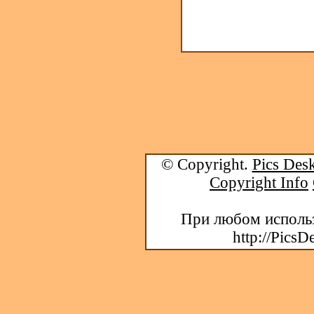
© Copyright.
Pics Desk
Copyright Info
При любом использ
http://PicsD