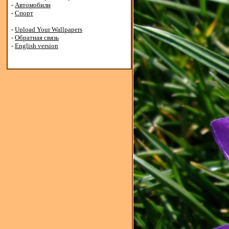
-
Автомобили
-
Спорт
-
Upload Your Wallpapers
-
Обратная связь
-
English version