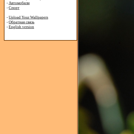
-
Автомобили
-
Спорт
-
Upload Your Wallpapers
-
Обратная связь
-
English version