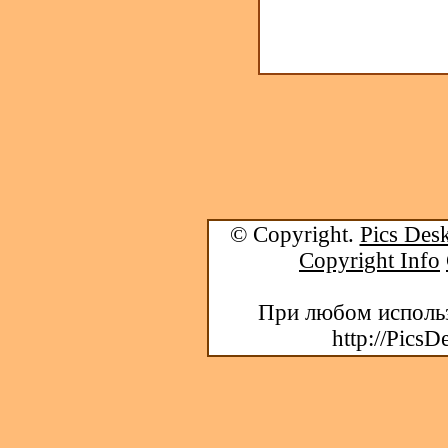
© Copyright.
Pics Desk
Copyright Info
При любом использ
http://PicsD