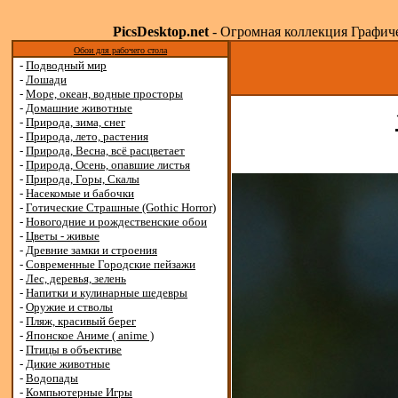
PicsDesktop.net
- Огромная коллекция Графичес
Обои для рабочего стола
-
Подводный мир
-
Лошади
-
Море, океан, водные просторы
-
Домашние животные
-
Природа, зима, снег
-
Природа, лето, растения
-
Природа, Весна, всё расцветает
-
Природа, Осень, опавшие листья
-
Природа, Горы, Скалы
-
Насекомые и бабочки
-
Готические Страшные (Gothic Horror)
-
Новогодние и рождественские обои
-
Цветы - живые
-
Древние замки и строения
-
Современные Городские пейзажи
-
Лес, деревья, зелень
-
Напитки и кулинарные шедевры
-
Оружие и стволы
-
Пляж, красивый берег
-
Японское Аниме ( anime )
-
Птицы в объективе
-
Дикие животные
-
Водопады
-
Компьютерные Игры