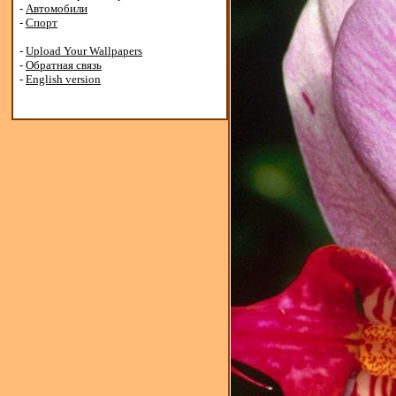
-
Автомобили
-
Спорт
-
Upload Your Wallpapers
-
Обратная связь
-
English version