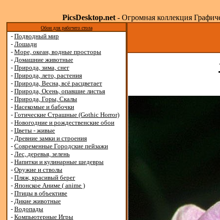
PicsDesktop.net
- Огромная коллекция Графичес
Обои для рабочего стола
-
Подводный мир
-
Лошади
-
Море, океан, водные просторы
-
Домашние животные
-
Природа, зима, снег
-
Природа, лето, растения
-
Природа, Весна, всё расцветает
-
Природа, Осень, опавшие листья
-
Природа, Горы, Скалы
-
Насекомые и бабочки
-
Готические Страшные (Gothic Horror)
-
Новогодние и рождественские обои
-
Цветы - живые
-
Древние замки и строения
-
Современные Городские пейзажи
-
Лес, деревья, зелень
-
Напитки и кулинарные шедевры
-
Оружие и стволы
-
Пляж, красивый берег
-
Японское Аниме ( anime )
-
Птицы в объективе
-
Дикие животные
-
Водопады
-
Компьютерные Игры