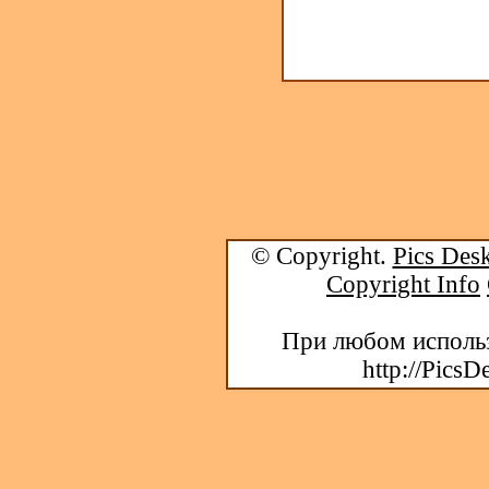
© Copyright.
Pics Desk
Copyright Info
При любом использ
http://PicsD