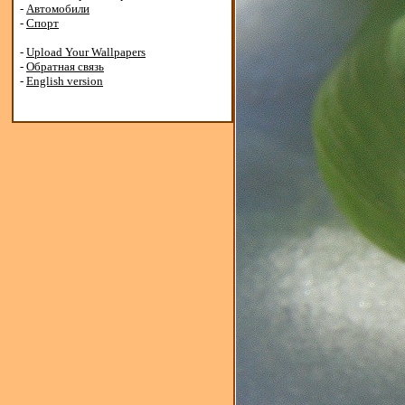
-
Автомобили
-
Спорт
-
Upload Your Wallpapers
-
Обратная связь
-
English version