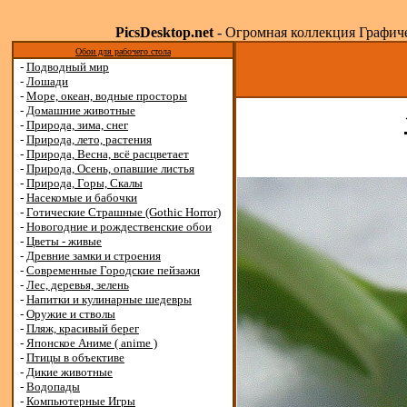
PicsDesktop.net
- Огромная коллекция Графичес
Обои для рабочего стола
-
Подводный мир
-
Лошади
-
Море, океан, водные просторы
-
Домашние животные
-
Природа, зима, снег
-
Природа, лето, растения
-
Природа, Весна, всё расцветает
-
Природа, Осень, опавшие листья
-
Природа, Горы, Скалы
-
Насекомые и бабочки
-
Готические Страшные (Gothic Horror)
-
Новогодние и рождественские обои
-
Цветы - живые
-
Древние замки и строения
-
Современные Городские пейзажи
-
Лес, деревья, зелень
-
Напитки и кулинарные шедевры
-
Оружие и стволы
-
Пляж, красивый берег
-
Японское Аниме ( anime )
-
Птицы в объективе
-
Дикие животные
-
Водопады
-
Компьютерные Игры