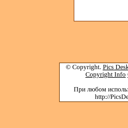
© Copyright.
Pics Desk
Copyright Info
При любом использ
http://PicsD