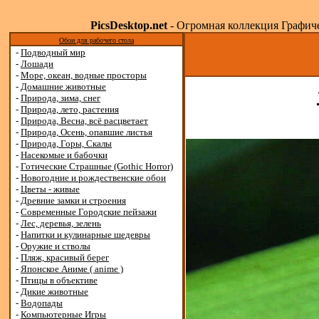
PicsDesktop.net
- Огромная коллекция Графичес
Обои для рабочего стола
-
Подводный мир
-
Лошади
-
Море, океан, водные просторы
-
Домашние животные
-
Природа, зима, снег
-
Природа, лето, растения
-
Природа, Весна, всё расцветает
-
Природа, Осень, опавшие листья
-
Природа, Горы, Скалы
-
Насекомые и бабочки
-
Готические Страшные (Gothic Horror)
-
Новогодние и рождественские обои
-
Цветы - живые
-
Древние замки и строения
-
Современные Городские пейзажи
-
Лес, деревья, зелень
-
Напитки и кулинарные шедевры
-
Оружие и стволы
-
Пляж, красивый берег
-
Японское Аниме ( anime )
-
Птицы в объективе
-
Дикие животные
-
Водопады
-
Компьютерные Игры