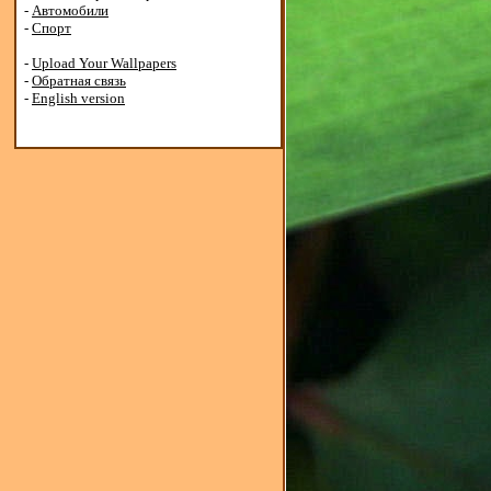
-
Автомобили
-
Спорт
-
Upload Your Wallpapers
-
Обратная связь
-
English version