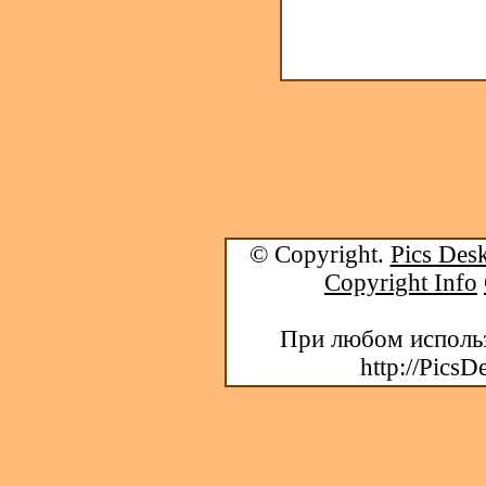
© Copyright.
Pics Desk
Copyright Info
При любом использ
http://PicsD