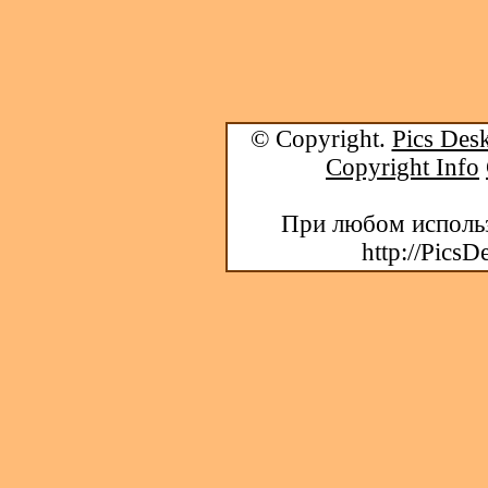
© Copyright.
Pics Desk
Copyright Info
При любом использ
http://PicsD