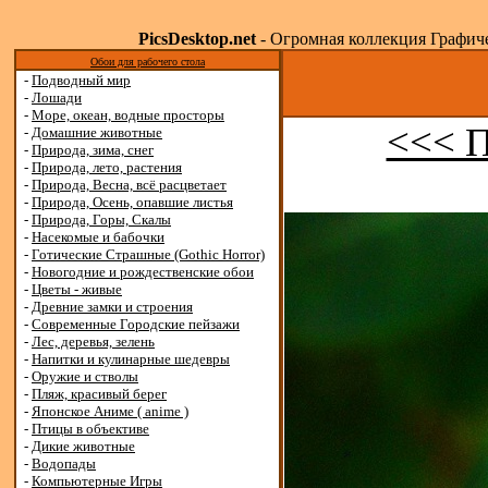
PicsDesktop.net
- Огромная коллекция Графичес
Обои для рабочего стола
-
Подводный мир
-
Лошади
-
Море, океан, водные просторы
<<< 
-
Домашние животные
-
Природа, зима, снег
-
Природа, лето, растения
-
Природа, Весна, всё расцветает
-
Природа, Осень, опавшие листья
-
Природа, Горы, Скалы
-
Насекомые и бабочки
-
Готические Страшные (Gothic Horror)
-
Новогодние и рождественские обои
-
Цветы - живые
-
Древние замки и строения
-
Современные Городские пейзажи
-
Лес, деревья, зелень
-
Напитки и кулинарные шедевры
-
Оружие и стволы
-
Пляж, красивый берег
-
Японское Аниме ( anime )
-
Птицы в объективе
-
Дикие животные
-
Водопады
-
Компьютерные Игры