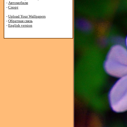
-
Автомобили
-
Спорт
-
Upload Your Wallpapers
-
Обратная связь
-
English version