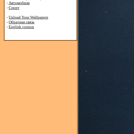
-
Автомобили
-
Спорт
-
Upload Your Wallpapers
-
Обратная связь
-
English version