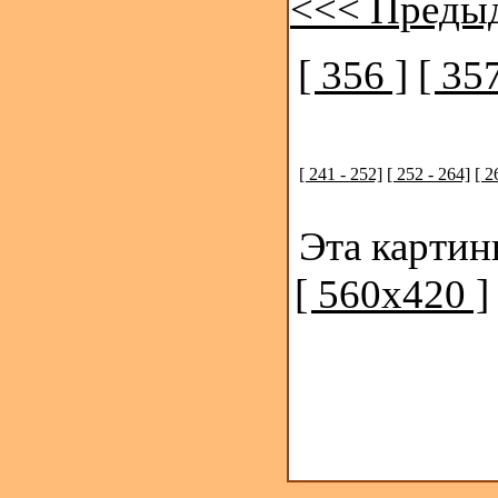
<<< Преды
[ 356 ]
[ 357
[ 241 - 252]
[ 252 - 264]
[ 2
Эта картин
[ 560x420 ]