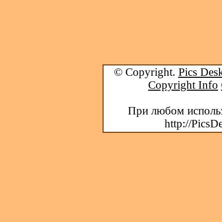
© Copyright.
Pics Desk
Copyright Info
При любом использ
http://PicsD