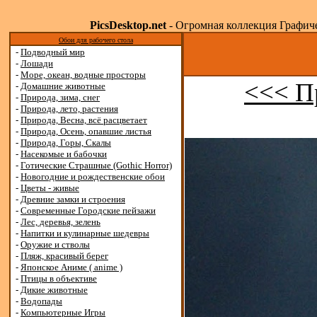
PicsDesktop.net
- Огромная коллекция Графичес
Обои для рабочего стола
-
Подводный мир
-
Лошади
-
Море, океан, водные просторы
<<< П
-
Домашние животные
-
Природа, зима, снег
-
Природа, лето, растения
-
Природа, Весна, всё расцветает
-
Природа, Осень, опавшие листья
-
Природа, Горы, Скалы
-
Насекомые и бабочки
-
Готические Страшные (Gothic Horror)
-
Новогодние и рождественские обои
-
Цветы - живые
-
Древние замки и строения
-
Современные Городские пейзажи
-
Лес, деревья, зелень
-
Напитки и кулинарные шедевры
-
Оружие и стволы
-
Пляж, красивый берег
-
Японское Аниме ( anime )
-
Птицы в объективе
-
Дикие животные
-
Водопады
-
Компьютерные Игры