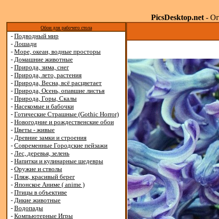
PicsDesktop.net
- Ог
Обои для рабочего стола
-
Подводный мир
-
Лошади
-
Море, океан, водные просторы
-
Домашние животные
-
Природа, зима, снег
-
Природа, лето, растения
-
Природа, Весна, всё расцветает
-
Природа, Осень, опавшие листья
-
Природа, Горы, Скалы
-
Насекомые и бабочки
-
Готические Страшные (Gothic Horror)
-
Новогодние и рождественские обои
-
Цветы - живые
-
Древние замки и строения
-
Современные Городские пейзажи
-
Лес, деревья, зелень
-
Напитки и кулинарные шедевры
-
Оружие и стволы
-
Пляж, красивый берег
-
Японское Аниме ( anime )
-
Птицы в объективе
-
Дикие животные
-
Водопады
-
Компьютерные Игры