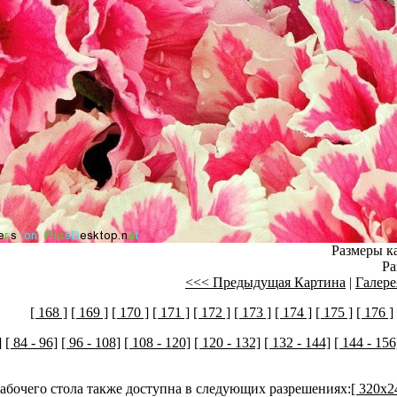
Размеры ка
Ра
<<< Предыдущая Картина
|
Галере
[ 168 ]
[ 169 ]
[ 170 ]
[ 171 ]
[ 172 ]
[ 173 ]
[ 174 ]
[ 175 ]
[ 176 ]
]
[ 84 - 96]
[ 96 - 108]
[ 108 - 120]
[ 120 - 132]
[ 132 - 144]
[ 144 - 156
рабочего стола также доступна в следующих разрешениях:
[ 320x2