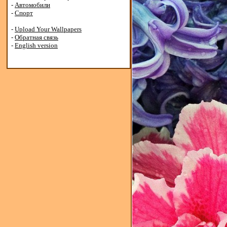
-
Автомобили
-
Спорт
-
Upload Your Wallpapers
-
Обратная связь
-
English version