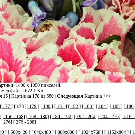
ртнки: 1400 x 1050 пикселей.
змер файла: 672.1 Kb.
я 15
| Картинка 178 из 680 |
Следующая
Картина >>>
[ 177 ]
[ 178 ]
[ 179 ]
[ 180 ]
[ 181 ]
[ 182 ]
[ 183 ]
[ 184 ]
[ 185 ]
[ 186 
]
[ 156 - 168]
[ 168 - 180]
[ 180 - 192]
[ 192 - 204]
[ 204 - 216]
[ 216 -
276]
[ 276 - 288]
40 ]
[ 560x420 ]
[ 640x480 ]
[ 800x600 ]
[ 1024x768 ]
[ 1152x864 ]
[ 