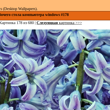
(Desktop Wallpapers).
бочего стола компьютера windows #178
Картинка 178 из 680 |
Следующая
картинка >>>