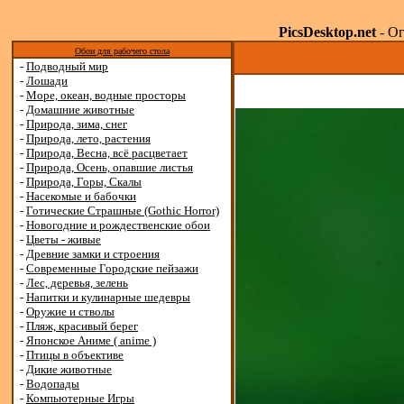
PicsDesktop.net
- Ог
Обои для рабочего стола
-
Подводный мир
-
Лошади
-
Море, океан, водные просторы
-
Домашние животные
-
Природа, зима, снег
-
Природа, лето, растения
-
Природа, Весна, всё расцветает
-
Природа, Осень, опавшие листья
-
Природа, Горы, Скалы
-
Насекомые и бабочки
-
Готические Страшные (Gothic Horror)
-
Новогодние и рождественские обои
-
Цветы - живые
-
Древние замки и строения
-
Современные Городские пейзажи
-
Лес, деревья, зелень
-
Напитки и кулинарные шедевры
-
Оружие и стволы
-
Пляж, красивый берег
-
Японское Аниме ( anime )
-
Птицы в объективе
-
Дикие животные
-
Водопады
-
Компьютерные Игры