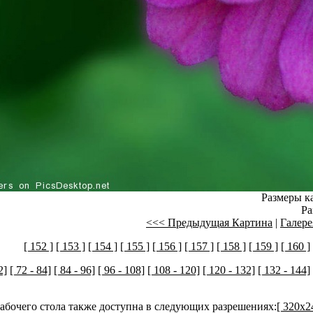
Размеры ка
Ра
<<< Предыдущая Картина
|
Галере
[ 152 ]
[ 153 ]
[ 154 ]
[ 155 ]
[ 156 ]
[ 157 ]
[ 158 ]
[ 159 ]
[ 160 ]
2]
[ 72 - 84]
[ 84 - 96]
[ 96 - 108]
[ 108 - 120]
[ 120 - 132]
[ 132 - 144]
рабочего стола также доступна в следующих разрешениях:
[ 320x2