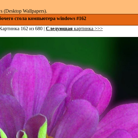
(Desktop Wallpapers).
бочего стола компьютера windows #162
Картинка 162 из 680 |
Следующая
картинка >>>