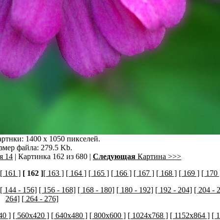
ртнки: 1400 x 1050 пикселей.
змер файла: 279.5 Kb.
я 14
| Картинка 162 из 680 |
Следующая
Картина >>>
[ 161 ]
[ 162 ]
[ 163 ]
[ 164 ]
[ 165 ]
[ 166 ]
[ 167 ]
[ 168 ]
[ 169 ]
[ 170 
[ 144 - 156]
[ 156 - 168]
[ 168 - 180]
[ 180 - 192]
[ 192 - 204]
[ 204 - 
264]
[ 264 - 276]
40 ]
[ 560x420 ]
[ 640x480 ]
[ 800x600 ]
[ 1024x768 ]
[ 1152x864 ]
[ 