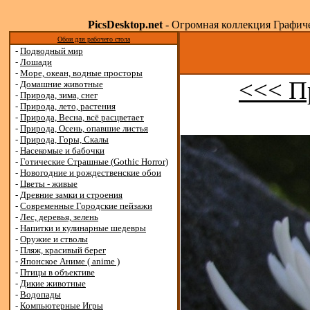
PicsDesktop.net
- Огромная коллекция Графичес
Обои для рабочего стола
-
Подводный мир
-
Лошади
-
Море, океан, водные просторы
<<< П
-
Домашние животные
-
Природа, зима, снег
-
Природа, лето, растения
-
Природа, Весна, всё расцветает
-
Природа, Осень, опавшие листья
-
Природа, Горы, Скалы
-
Насекомые и бабочки
-
Готические Страшные (Gothic Horror)
-
Новогодние и рождественские обои
-
Цветы - живые
-
Древние замки и строения
-
Современные Городские пейзажи
-
Лес, деревья, зелень
-
Напитки и кулинарные шедевры
-
Оружие и стволы
-
Пляж, красивый берег
-
Японское Аниме ( anime )
-
Птицы в объективе
-
Дикие животные
-
Водопады
-
Компьютерные Игры