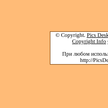
© Copyright.
Pics Desk
Copyright Info
При любом использ
http://PicsD