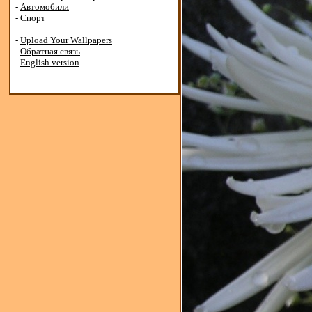
-
Автомобили
-
Спорт
-
Upload Your Wallpapers
-
Обратная связь
-
English version