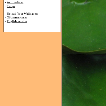
-
Автомобили
-
Спорт
-
Upload Your Wallpapers
-
Обратная связь
-
English version