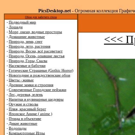
PicsDesktop.net
- Огромная коллекция Графичес
Обои для рабочего стола
-
Подводный мир
-
Лошади
-
Море, океан, водные просторы
<<< П
-
Домашние животные
-
Природа, зима, снег
-
Природа, лето, растения
-
Природа, Весна, всё расцветает
-
Природа, Осень, опавшие листья
-
Природа, Горы, Скалы
-
Насекомые и бабочки
-
Готические Страшные (Gothic Horror)
-
Новогодние и рождественские обои
-
Цветы - живые
-
Древние замки и строения
-
Современные Городские пейзажи
-
Лес, деревья, зелень
-
Напитки и кулинарные шедевры
-
Оружие и стволы
-
Пляж, красивый берег
-
Японское Аниме ( anime )
-
Птицы в объективе
-
Дикие животные
-
Водопады
-
Компьютерные Игры