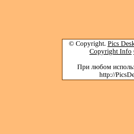
© Copyright.
Pics Desk
Copyright Info
При любом использ
http://PicsD