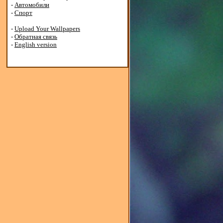
-
Автомобили
-
Спорт
-
Upload Your Wallpapers
-
Обратная связь
-
English version