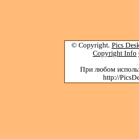
© Copyright.
Pics Desk
Copyright Info
При любом использ
http://PicsD