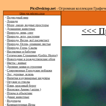
PicsDesktop.net
- Огромная коллекция Графичес
Обои для рабочего стола
-
Подводный мир
-
Лошади
-
Море, океан, водные просторы
<<< П
-
Домашние животные
-
Природа, зима, снег
-
Природа, лето, растения
-
Природа, Весна, всё расцветает
-
Природа, Осень, опавшие листья
-
Природа, Горы, Скалы
-
Насекомые и бабочки
-
Готические Страшные (Gothic Horror)
-
Новогодние и рождественские обои
-
Цветы - живые
-
Древние замки и строения
-
Современные Городские пейзажи
-
Лес, деревья, зелень
-
Напитки и кулинарные шедевры
-
Оружие и стволы
-
Пляж, красивый берег
-
Японское Аниме ( anime )
-
Птицы в объективе
-
Дикие животные
-
Водопады
-
Компьютерные Игры