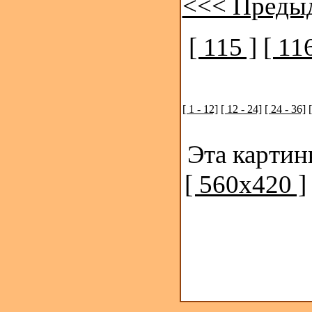
<<< Преды
[ 115 ]
[ 116
[ 1 - 12]
[ 12 - 24]
[ 24 - 36]
Эта картин
[ 560x420 ]