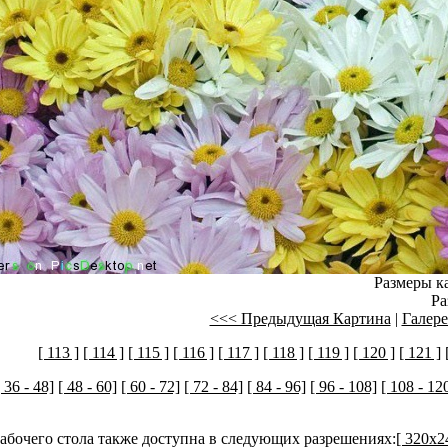
Размеры ка
Ра
<<< Предыдущая Картина
|
Галере
[ 113 ]
[ 114 ]
[ 115 ]
[ 116 ]
[ 117 ]
[ 118 ]
[ 119 ]
[ 120 ]
[ 121 ]
[ 36 - 48]
[ 48 - 60]
[ 60 - 72]
[ 72 - 84]
[ 84 - 96]
[ 96 - 108]
[ 108 - 12
рабочего стола также доступна в следующих разрешениях:
[ 320x2