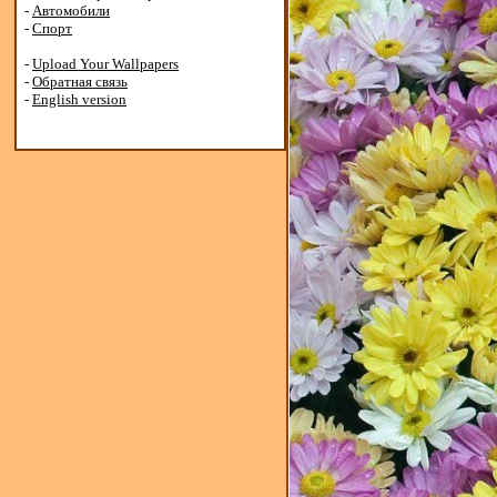
-
Автомобили
-
Спорт
-
Upload Your Wallpapers
-
Обратная связь
-
English version