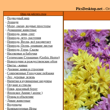
PicsDesktop.net
- Ог
Обои для рабочего стола
-
Подводный мир
-
Лошади
-
Море, океан, водные просторы
-
Домашние животные
-
Природа, зима, снег
-
Природа, лето, растения
-
Природа, Весна, всё расцветает
-
Природа, Осень, опавшие листья
-
Природа, Горы, Скалы
-
Насекомые и бабочки
-
Готические Страшные (Gothic Horror)
-
Новогодние и рождественские обои
-
Цветы - живые
-
Древние замки и строения
-
Современные Городские пейзажи
-
Лес, деревья, зелень
-
Напитки и кулинарные шедевры
-
Оружие и стволы
-
Пляж, красивый берег
-
Японское Аниме ( anime )
-
Птицы в объективе
-
Дикие животные
-
Водопады
-
Компьютерные Игры