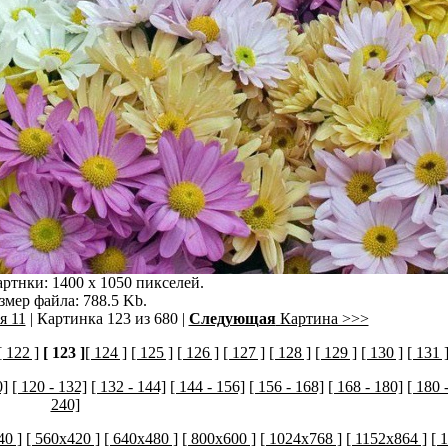
ртнки: 1400 x 1050 пикселей.
змер файла: 788.5 Kb.
я 11
| Картинка 123 из 680 |
Следующая
Картина >>>
[ 122 ]
[ 123 ]
[ 124 ]
[ 125 ]
[ 126 ]
[ 127 ]
[ 128 ]
[ 129 ]
[ 130 ]
[ 131 
0]
[ 120 - 132]
[ 132 - 144]
[ 144 - 156]
[ 156 - 168]
[ 168 - 180]
[ 180 
240]
40 ]
[ 560x420 ]
[ 640x480 ]
[ 800x600 ]
[ 1024x768 ]
[ 1152x864 ]
[ 