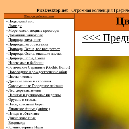
PicsDesktop.net
- Огромная коллекция Графичес
Обои для рабочего стола
Цв
-
Подводный мир
-
Лошади
-
Море, океан, водные просторы
<<< Пред
-
Домашние животные
-
Природа, зима, снег
-
Природа, лето, растения
-
Природа, Весна, всё расцветает
-
Природа, Осень, опавшие листья
-
Природа, Горы, Скалы
-
Насекомые и бабочки
-
Готические Страшные (Gothic Horror)
-
Новогодние и рождественские обои
-
Цветы - живые
-
Древние замки и строения
-
Современные Городские пейзажи
-
Лес, деревья, зелень
-
Напитки и кулинарные шедевры
-
Оружие и стволы
-
Пляж, красивый берег
-
Японское Аниме ( anime )
-
Птицы в объективе
-
Дикие животные
-
Водопады
-
Компьютерные Игры