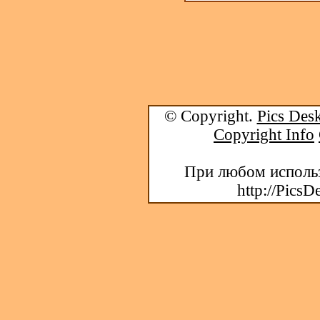
© Copyright.
Pics Desk
Copyright Info
При любом использ
http://PicsD