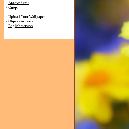
-
Автомобили
-
Спорт
-
Upload Your Wallpapers
-
Обратная связь
-
English version