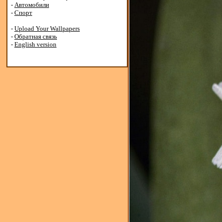
-
Автомобили
-
Спорт
-
Upload Your Wallpapers
-
Обратная связь
-
English version