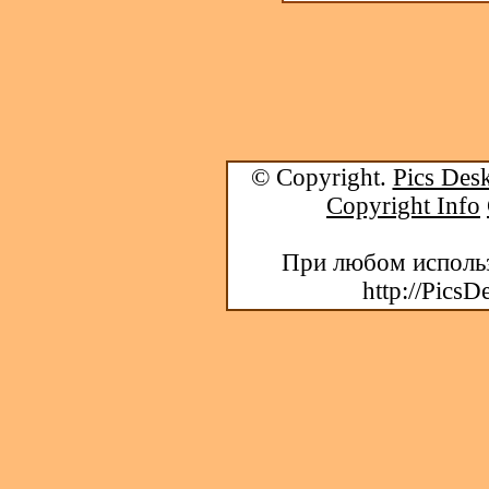
© Copyright.
Pics Desk
Copyright Info
При любом использ
http://PicsD