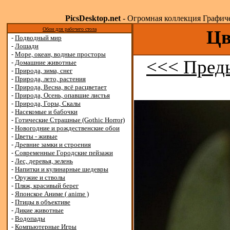
PicsDesktop.net
- Огромная коллекция Графичес
Обои для рабочего стола
Цв
-
Подводный мир
-
Лошади
-
Море, океан, водные просторы
<<< Пред
-
Домашние животные
-
Природа, зима, снег
-
Природа, лето, растения
-
Природа, Весна, всё расцветает
-
Природа, Осень, опавшие листья
-
Природа, Горы, Скалы
-
Насекомые и бабочки
-
Готические Страшные (Gothic Horror)
-
Новогодние и рождественские обои
-
Цветы - живые
-
Древние замки и строения
-
Современные Городские пейзажи
-
Лес, деревья, зелень
-
Напитки и кулинарные шедевры
-
Оружие и стволы
-
Пляж, красивый берег
-
Японское Аниме ( anime )
-
Птицы в объективе
-
Дикие животные
-
Водопады
-
Компьютерные Игры