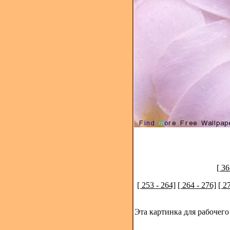
[ 36
[ 253 - 264]
[ 264 - 276]
[ 2
Эта картинка для рабочего