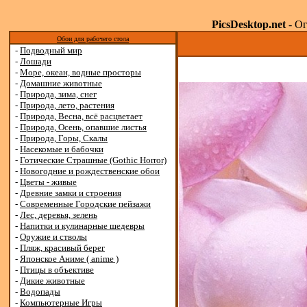
PicsDesktop.net
- Ог
Обои для рабочего стола
-
Подводный мир
-
Лошади
-
Море, океан, водные просторы
-
Домашние животные
-
Природа, зима, снег
-
Природа, лето, растения
-
Природа, Весна, всё расцветает
-
Природа, Осень, опавшие листья
-
Природа, Горы, Скалы
-
Насекомые и бабочки
-
Готические Страшные (Gothic Horror)
-
Новогодние и рождественские обои
-
Цветы - живые
-
Древние замки и строения
-
Современные Городские пейзажи
-
Лес, деревья, зелень
-
Напитки и кулинарные шедевры
-
Оружие и стволы
-
Пляж, красивый берег
-
Японское Аниме ( anime )
-
Птицы в объективе
-
Дикие животные
-
Водопады
-
Компьютерные Игры