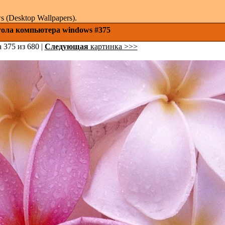
(Desktop Wallpapers).
стола компьютера windows #375
 375 из 680 |
Следующая
картинка >>>