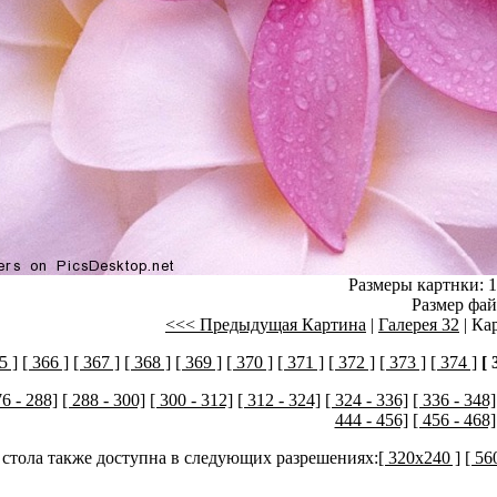
Размеры картнки: 1
Размер фай
<<< Предыдущая Картина
|
Галерея 32
| Ка
5 ]
[ 366 ]
[ 367 ]
[ 368 ]
[ 369 ]
[ 370 ]
[ 371 ]
[ 372 ]
[ 373 ]
[ 374 ]
[ 
76 - 288]
[ 288 - 300]
[ 300 - 312]
[ 312 - 324]
[ 324 - 336]
[ 336 - 348]
444 - 456]
[ 456 - 468]
 стола также доступна в следующих разрешениях:
[ 320x240 ]
[ 56