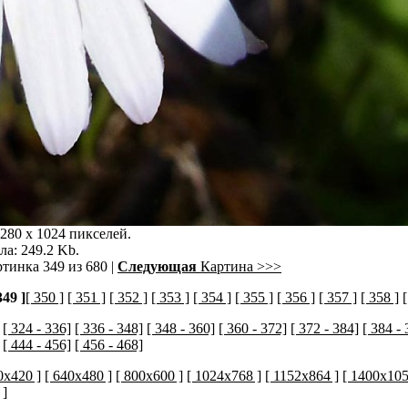
280 x 1024 пикселей.
ла: 249.2 Kb.
ртинка 349 из 680 |
Следующая
Картина >>>
349 ]
[ 350 ]
[ 351 ]
[ 352 ]
[ 353 ]
[ 354 ]
[ 355 ]
[ 356 ]
[ 357 ]
[ 358 ]
[
[ 324 - 336]
[ 336 - 348]
[ 348 - 360]
[ 360 - 372]
[ 372 - 384]
[ 384 - 
[ 444 - 456]
[ 456 - 468]
0x420 ]
[ 640x480 ]
[ 800x600 ]
[ 1024x768 ]
[ 1152x864 ]
[ 1400x105
]