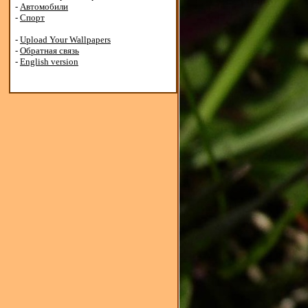
-
Автомобили
-
Спорт
-
Upload Your Wallpapers
-
Обратная связь
-
English version