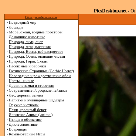
PicsDesktop.net
- Ог
Обои для рабочего стола
-
Подводный мир
-
Лошади
-
Море, океан, водные просторы
-
Домашние животные
-
Природа, зима, снег
-
Природа, лето, растения
-
Природа, Весна, всё расцветает
-
Природа, Осень, опавшие листья
-
Природа, Горы, Скалы
-
Насекомые и бабочки
-
Готические Страшные (Gothic Horror)
-
Новогодние и рождественские обои
-
Цветы - живые
-
Древние замки и строения
-
Современные Городские пейзажи
-
Лес, деревья, зелень
-
Напитки и кулинарные шедевры
-
Оружие и стволы
-
Пляж, красивый берег
-
Японское Аниме ( anime )
-
Птицы в объективе
-
Дикие животные
-
Водопады
-
Компьютерные Игры