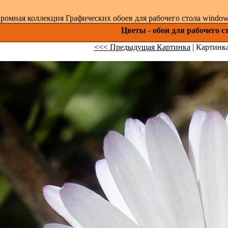
ромная коллекция Графических обоев для рабочего стола windows 
Цветы - обои для рабочего 
<<< Предыдущая Картинка
| Картинка