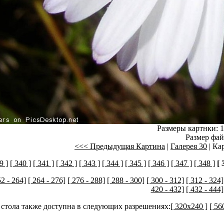
Размеры картнки: 1
Размер фай
<<< Предыдущая Картина
|
Галерея 30
| Ка
9 ]
[ 340 ]
[ 341 ]
[ 342 ]
[ 343 ]
[ 344 ]
[ 345 ]
[ 346 ]
[ 347 ]
[ 348 ]
[ 
52 - 264]
[ 264 - 276]
[ 276 - 288]
[ 288 - 300]
[ 300 - 312]
[ 312 - 324]
420 - 432]
[ 432 - 444]
 стола также доступна в следующих разрешениях:
[ 320x240 ]
[ 56