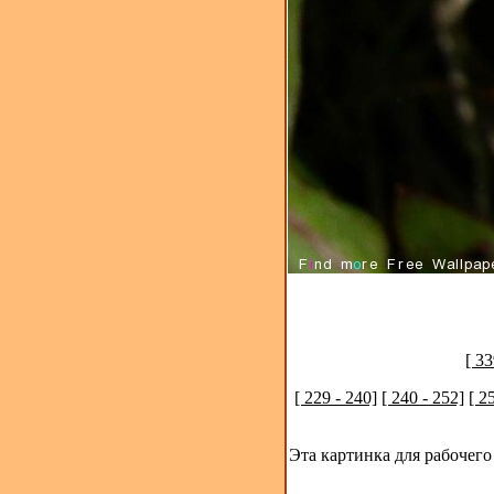
[ 33
[ 229 - 240]
[ 240 - 252]
[ 2
Эта картинка для рабочего