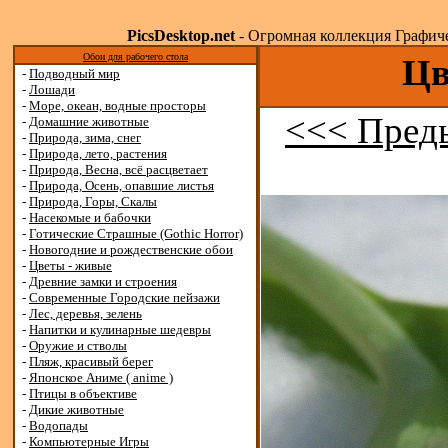
PicsDesktop.net
- Огромная коллекция Графичес
Обои для рабочего стола
Цв
-
Подводный мир
-
Лошади
-
Море, океан, водные просторы
<<< Пред
-
Домашние животные
-
Природа, зима, снег
-
Природа, лето, растения
-
Природа, Весна, всё расцветает
-
Природа, Осень, опавшие листья
-
Природа, Горы, Скалы
-
Насекомые и бабочки
-
Готические Страшные (Gothic Horror)
-
Новогодние и рождественские обои
-
Цветы - живые
-
Древние замки и строения
-
Современные Городские пейзажи
-
Лес, деревья, зелень
-
Напитки и кулинарные шедевры
-
Оружие и стволы
-
Пляж, красивый берег
-
Японское Аниме ( anime )
-
Птицы в объективе
-
Дикие животные
-
Водопады
-
Компьютерные Игры