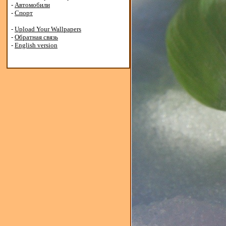
-
Автомобили
-
Спорт
-
Upload Your Wallpapers
-
Обратная связь
-
English version