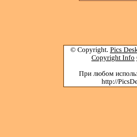
© Copyright.
Pics Desk
Copyright Info
При любом использ
http://PicsD