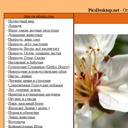
PicsDesktop.net
- Ог
Обои для рабочего стола
-
Подводный мир
-
Лошади
-
Море, океан, водные просторы
-
Домашние животные
-
Природа, зима, снег
-
Природа, лето, растения
-
Природа, Весна, всё расцветает
-
Природа, Осень, опавшие листья
-
Природа, Горы, Скалы
-
Насекомые и бабочки
-
Готические Страшные (Gothic Horror)
-
Новогодние и рождественские обои
-
Цветы - живые
-
Древние замки и строения
-
Современные Городские пейзажи
-
Лес, деревья, зелень
-
Напитки и кулинарные шедевры
-
Оружие и стволы
-
Пляж, красивый берег
-
Японское Аниме ( anime )
-
Птицы в объективе
-
Дикие животные
-
Водопады
-
Компьютерные Игры