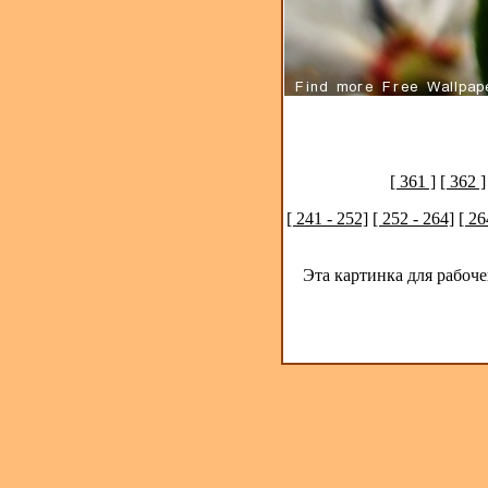
[ 361 ]
[ 362 ]
[ 241 - 252]
[ 252 - 264]
[ 26
Эта картинка для рабоч