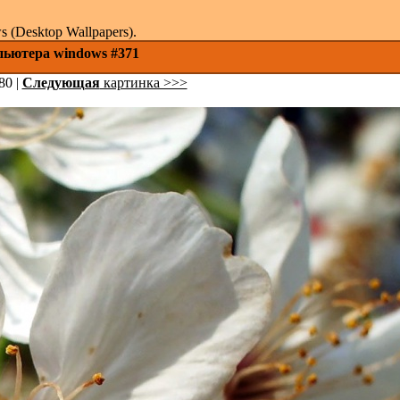
(Desktop Wallpapers).
пьютера windows #371
80 |
Следующая
картинка >>>