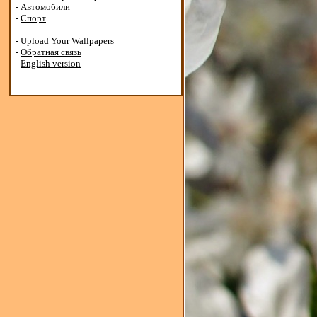
-
Автомобили
-
Спорт
-
Upload Your Wallpapers
-
Обратная связь
-
English version