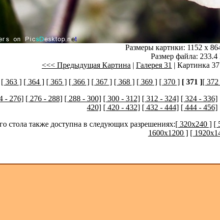
Размеры картнки: 1152 x 86
Размер файла: 233.4
<<< Предыдущая Картина
|
Галерея 31
| Картинка 37
[ 363 ]
[ 364 ]
[ 365 ]
[ 366 ]
[ 367 ]
[ 368 ]
[ 369 ]
[ 370 ]
[ 371 ]
[ 372 
4 - 276]
[ 276 - 288]
[ 288 - 300]
[ 300 - 312]
[ 312 - 324]
[ 324 - 336]
420]
[ 420 - 432]
[ 432 - 444]
[ 444 - 456]
его стола также доступна в следующих разрешениях:
[ 320x240 ]
[
1600x1200 ]
[ 1920x1