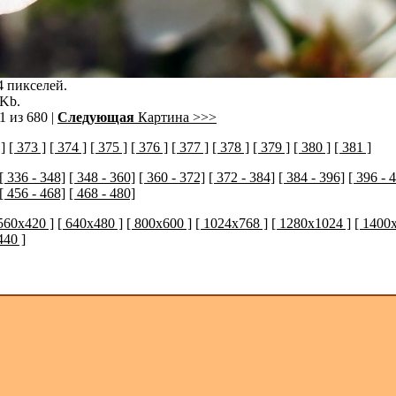
4 пикселей.
 Kb.
1 из 680 |
Следующая
Картина >>>
]
[ 373 ]
[ 374 ]
[ 375 ]
[ 376 ]
[ 377 ]
[ 378 ]
[ 379 ]
[ 380 ]
[ 381 ]
[ 336 - 348]
[ 348 - 360]
[ 360 - 372]
[ 372 - 384]
[ 384 - 396]
[ 396 - 
[ 456 - 468]
[ 468 - 480]
 560x420 ]
[ 640x480 ]
[ 800x600 ]
[ 1024x768 ]
[ 1280x1024 ]
[ 1400
440 ]