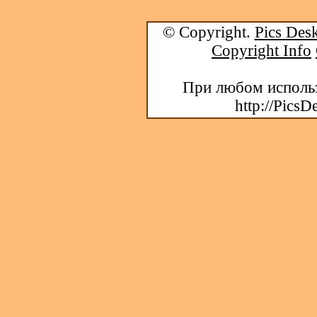
© Copyright.
Pics Desk
Copyright Info
При любом использ
http://PicsD