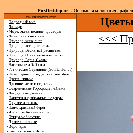
PicsDesktop.net
- Огромная коллекция Графичес
Обои для рабочего стола
Цветы 
-
Подводный мир
-
Лошади
-
Море, океан, водные просторы
<<< Пр
-
Домашние животные
-
Природа, зима, снег
-
Природа, лето, растения
-
Природа, Весна, всё расцветает
-
Природа, Осень, опавшие листья
-
Природа, Горы, Скалы
-
Насекомые и бабочки
-
Готические Страшные (Gothic Horror)
-
Новогодние и рождественские обои
-
Цветы - живые
-
Древние замки и строения
-
Современные Городские пейзажи
-
Лес, деревья, зелень
-
Напитки и кулинарные шедевры
-
Оружие и стволы
-
Пляж, красивый берег
-
Японское Аниме ( anime )
-
Птицы в объективе
-
Дикие животные
-
Водопады
-
Компьютерные Игры