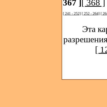
367 ]
[ 368 ]
[ 241 - 252]
[ 252 - 264]
[ 26
Эта ка
разрешения
[ 1