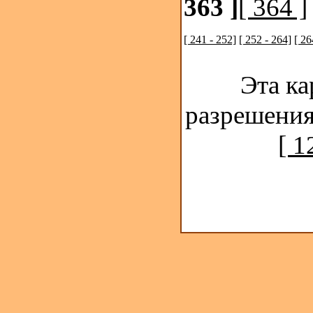
363 ]
[ 364 ]
[ 241 - 252]
[ 252 - 264]
[ 26
Эта ка
разрешения
[ 1