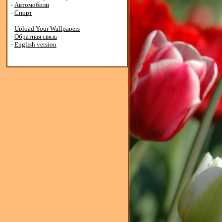
-
Автомобили
-
Спорт
-
Upload Your Wallpapers
-
Обратная связь
-
English version