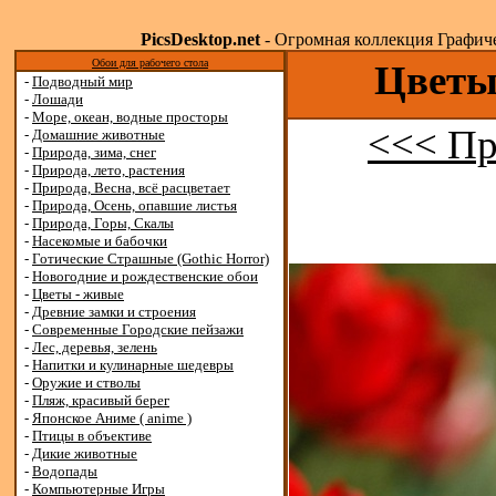
PicsDesktop.net
- Огромная коллекция Графичес
Обои для рабочего стола
Цветы 
-
Подводный мир
-
Лошади
-
Море, океан, водные просторы
<<< Пр
-
Домашние животные
-
Природа, зима, снег
-
Природа, лето, растения
-
Природа, Весна, всё расцветает
-
Природа, Осень, опавшие листья
-
Природа, Горы, Скалы
-
Насекомые и бабочки
-
Готические Страшные (Gothic Horror)
-
Новогодние и рождественские обои
-
Цветы - живые
-
Древние замки и строения
-
Современные Городские пейзажи
-
Лес, деревья, зелень
-
Напитки и кулинарные шедевры
-
Оружие и стволы
-
Пляж, красивый берег
-
Японское Аниме ( anime )
-
Птицы в объективе
-
Дикие животные
-
Водопады
-
Компьютерные Игры