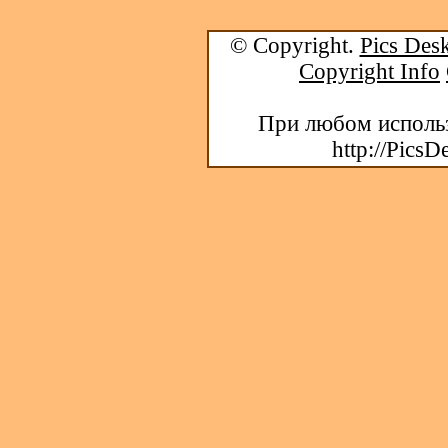
© Copyright.
Pics Desk
Copyright Info
При любом использ
http://PicsD