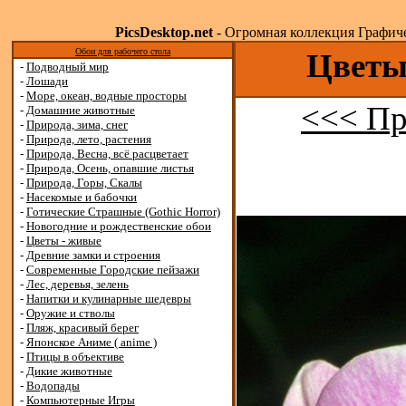
PicsDesktop.net
- Огромная коллекция Графичес
Обои для рабочего стола
Цветы 
-
Подводный мир
-
Лошади
-
Море, океан, водные просторы
<<< Пр
-
Домашние животные
-
Природа, зима, снег
-
Природа, лето, растения
-
Природа, Весна, всё расцветает
-
Природа, Осень, опавшие листья
-
Природа, Горы, Скалы
-
Насекомые и бабочки
-
Готические Страшные (Gothic Horror)
-
Новогодние и рождественские обои
-
Цветы - живые
-
Древние замки и строения
-
Современные Городские пейзажи
-
Лес, деревья, зелень
-
Напитки и кулинарные шедевры
-
Оружие и стволы
-
Пляж, красивый берег
-
Японское Аниме ( anime )
-
Птицы в объективе
-
Дикие животные
-
Водопады
-
Компьютерные Игры