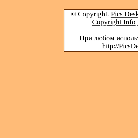
© Copyright.
Pics Desk
Copyright Info
При любом использ
http://PicsD