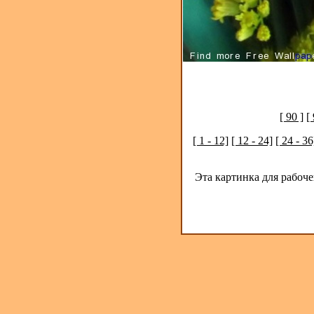
[ 90 ]
[ 
[ 1 - 12]
[ 12 - 24]
[ 24 - 36
Эта картинка для рабоч