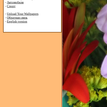
-
Автомобили
-
Спорт
-
Upload Your Wallpapers
-
Обратная связь
-
English version