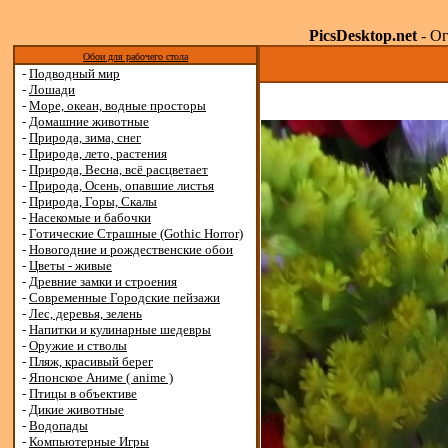
PicsDesktop.net
- Ог
Обои для рабочего стола
-
Подводный мир
-
Лошади
-
Море, океан, водные просторы
-
Домашние животные
-
Природа, зима, снег
-
Природа, лето, растения
-
Природа, Весна, всё расцветает
-
Природа, Осень, опавшие листья
-
Природа, Горы, Скалы
-
Насекомые и бабочки
-
Готические Страшные (Gothic Horror)
-
Новогодние и рождественские обои
-
Цветы - живые
-
Древние замки и строения
-
Современные Городские пейзажи
-
Лес, деревья, зелень
-
Напитки и кулинарные шедевры
-
Оружие и стволы
-
Пляж, красивый берег
-
Японское Аниме ( anime )
-
Птицы в объективе
-
Дикие животные
-
Водопады
-
Компьютерные Игры