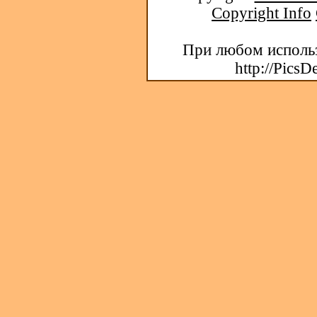
Copyright Info
При любом использ
http://PicsD