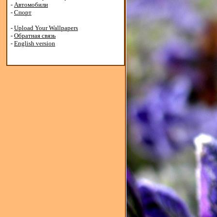
-
Автомобили
-
Спорт
-
Upload Your Wallpapers
-
Обратная связь
-
English version