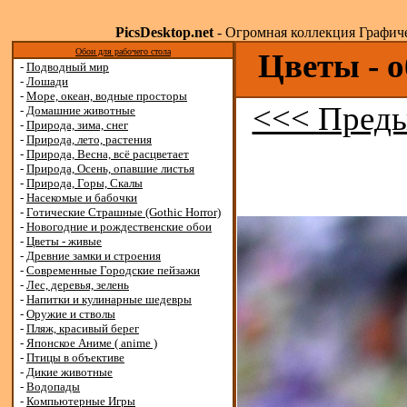
PicsDesktop.net
- Огромная коллекция Графичес
Обои для рабочего стола
Цветы - о
-
Подводный мир
-
Лошади
-
Море, океан, водные просторы
<<< Преды
-
Домашние животные
-
Природа, зима, снег
-
Природа, лето, растения
-
Природа, Весна, всё расцветает
-
Природа, Осень, опавшие листья
-
Природа, Горы, Скалы
-
Насекомые и бабочки
-
Готические Страшные (Gothic Horror)
-
Новогодние и рождественские обои
-
Цветы - живые
-
Древние замки и строения
-
Современные Городские пейзажи
-
Лес, деревья, зелень
-
Напитки и кулинарные шедевры
-
Оружие и стволы
-
Пляж, красивый берег
-
Японское Аниме ( anime )
-
Птицы в объективе
-
Дикие животные
-
Водопады
-
Компьютерные Игры