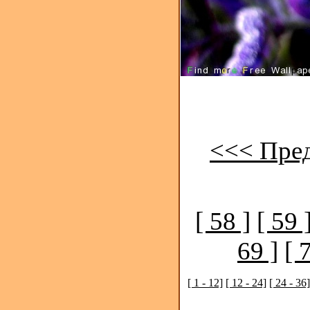
<<< Пре
[ 58 ]
[ 59 
69 ]
[ 
[ 1 - 12]
[ 12 - 24]
[ 24 - 36]