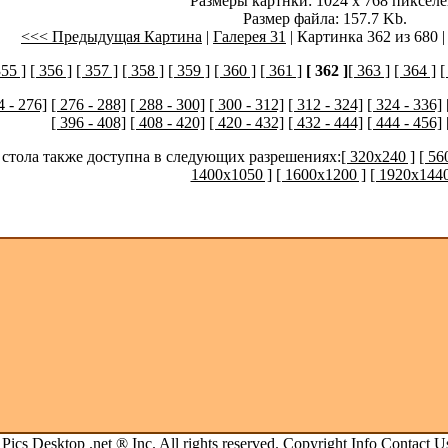
Размеры картнки: 1024 x 768 пикселе
Размер файла: 157.7 Kb.
<<< Предыдущая Картина
|
Галерея 31
| Картинка 362 из 680 
355 ]
[ 356 ]
[ 357 ]
[ 358 ]
[ 359 ]
[ 360 ]
[ 361 ]
[ 362 ]
[ 363 ]
[ 364 ]
[
4 - 276]
[ 276 - 288]
[ 288 - 300]
[ 300 - 312]
[ 312 - 324]
[ 324 - 336]
[ 396 - 408]
[ 408 - 420]
[ 420 - 432]
[ 432 - 444]
[ 444 - 456]
 стола также доступна в следующих разрешениях:
[ 320x240 ]
[ 56
1400x1050 ]
[ 1600x1200 ]
[ 1920x1440
.
Pics Desktop .net
® Inc. All rights reserved.
Copyright Info
Contact U