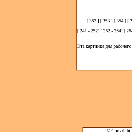
[ 352 ]
[ 353 ]
[ 354 ]
[ 
[ 241 - 252]
[ 252 - 264]
[ 26
Эта картинка для рабочего
© Copyright