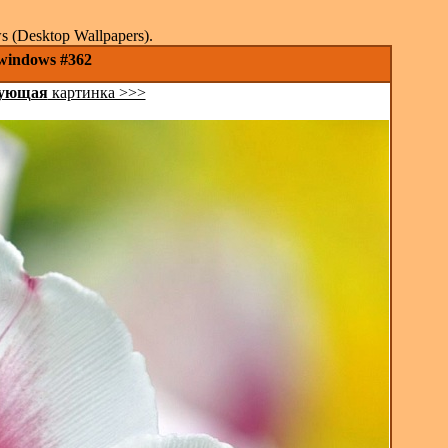
(Desktop Wallpapers).
windows #362
ующая
картинка >>>