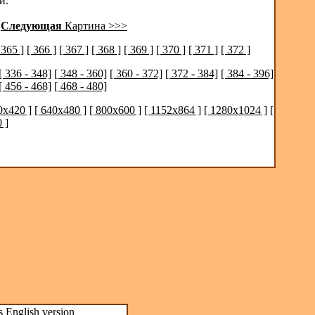
й.
|
Следующая
Картина >>>
 365 ]
[ 366 ]
[ 367 ]
[ 368 ]
[ 369 ]
[ 370 ]
[ 371 ]
[ 372 ]
[ 336 - 348]
[ 348 - 360]
[ 360 - 372]
[ 372 - 384]
[ 384 - 396]
[ 456 - 468]
[ 468 - 480]
0x420 ]
[ 640x480 ]
[ 800x600 ]
[ 1152x864 ]
[ 1280x1024 ]
[
 ]
s
English version