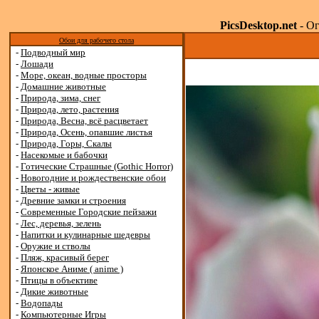
PicsDesktop.net
- Ог
Обои для рабочего стола
-
Подводный мир
-
Лошади
-
Море, океан, водные просторы
-
Домашние животные
-
Природа, зима, снег
-
Природа, лето, растения
-
Природа, Весна, всё расцветает
-
Природа, Осень, опавшие листья
-
Природа, Горы, Скалы
-
Насекомые и бабочки
-
Готические Страшные (Gothic Horror)
-
Новогодние и рождественские обои
-
Цветы - живые
-
Древние замки и строения
-
Современные Городские пейзажи
-
Лес, деревья, зелень
-
Напитки и кулинарные шедевры
-
Оружие и стволы
-
Пляж, красивый берег
-
Японское Аниме ( anime )
-
Птицы в объективе
-
Дикие животные
-
Водопады
-
Компьютерные Игры