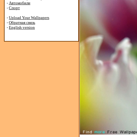
-
Автомобили
-
Спорт
-
Upload Your Wallpapers
-
Обратная связь
-
English version