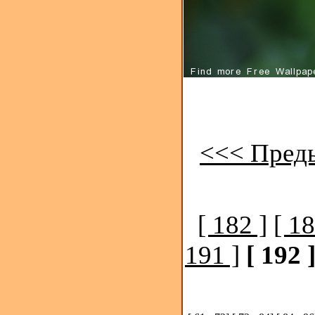
<<< Пред
[ 182 ]
[ 18
191 ]
[ 192 