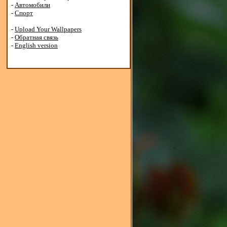
-
Автомобили
-
Спорт
-
Upload Your Wallpapers
-
Обратная связь
-
English version