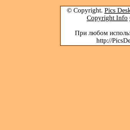
© Copyright.
Pics Desk
Copyright Info
При любом использ
http://PicsD