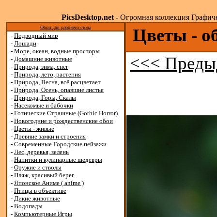
PicsDesktop.net
- Огромная коллекция Графичес
Обои для рабочего стола
Цветы - о
-
Подводный мир
-
Лошади
-
Море, океан, водные просторы
<<< Преды
-
Домашние животные
-
Природа, зима, снег
-
Природа, лето, растения
-
Природа, Весна, всё расцветает
-
Природа, Осень, опавшие листья
-
Природа, Горы, Скалы
-
Насекомые и бабочки
-
Готические Страшные (Gothic Horror)
-
Новогодние и рождественские обои
-
Цветы - живые
-
Древние замки и строения
-
Современные Городские пейзажи
-
Лес, деревья, зелень
-
Напитки и кулинарные шедевры
-
Оружие и стволы
-
Пляж, красивый берег
-
Японское Аниме ( anime )
-
Птицы в объективе
-
Дикие животные
-
Водопады
-
Компьютерные Игры