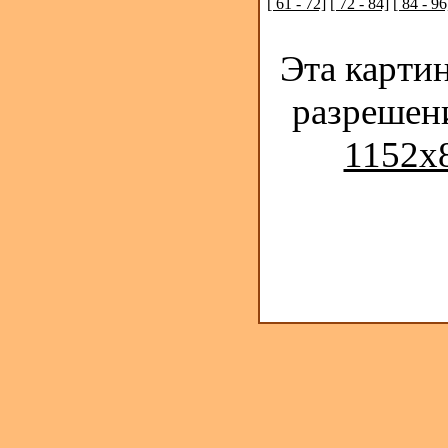
[ 61 - 72]
[ 72 - 84]
[ 84 - 96
Эта карти
разрешен
1152x8