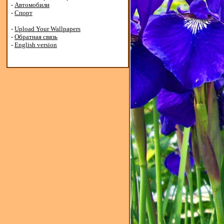
-
Автомобили
-
Спорт
-
Upload Your Wallpapers
-
Обратная связь
-
English version