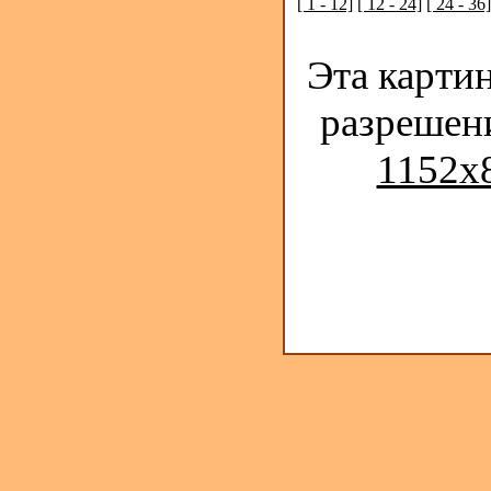
[ 1 - 12]
[ 12 - 24]
[ 24 - 36]
Эта карти
разрешен
1152x8