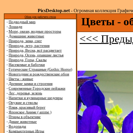
PicsDesktop.net
- Огромная коллекция Графичес
Обои для рабочего стола
Цветы - о
-
Подводный мир
-
Лошади
-
Море, океан, водные просторы
<<< Преды
-
Домашние животные
-
Природа, зима, снег
-
Природа, лето, растения
-
Природа, Весна, всё расцветает
-
Природа, Осень, опавшие листья
-
Природа, Горы, Скалы
-
Насекомые и бабочки
-
Готические Страшные (Gothic Horror)
-
Новогодние и рождественские обои
-
Цветы - живые
-
Древние замки и строения
-
Современные Городские пейзажи
-
Лес, деревья, зелень
-
Напитки и кулинарные шедевры
-
Оружие и стволы
-
Пляж, красивый берег
-
Японское Аниме ( anime )
-
Птицы в объективе
-
Дикие животные
-
Водопады
-
Компьютерные Игры