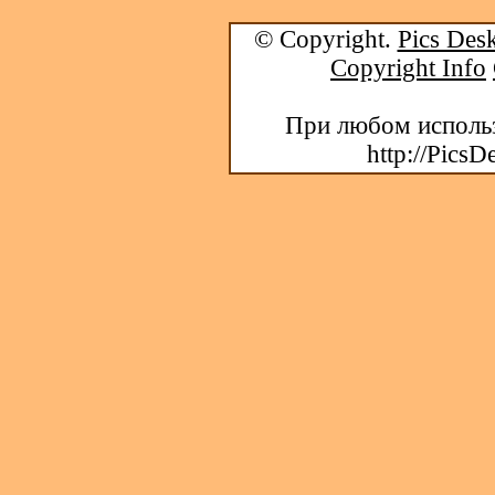
© Copyright.
Pics Desk
Copyright Info
При любом использ
http://PicsD