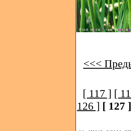
<<< Пред
[ 117 ]
[ 11
126 ]
[ 127 