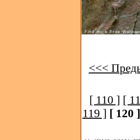
<<< Пред
[ 110 ]
[ 1
119 ]
[ 120 