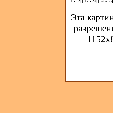
[ 1 - 12]
[ 12 - 24]
[ 24 - 36]
Эта карти
разрешен
1152x8