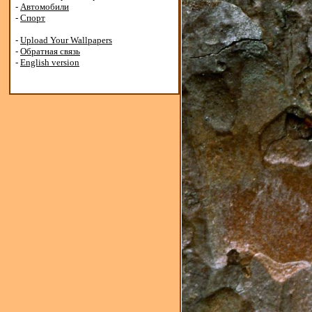
-
Автомобили
-
Спорт
-
Upload Your Wallpapers
-
Обратная связь
-
English version