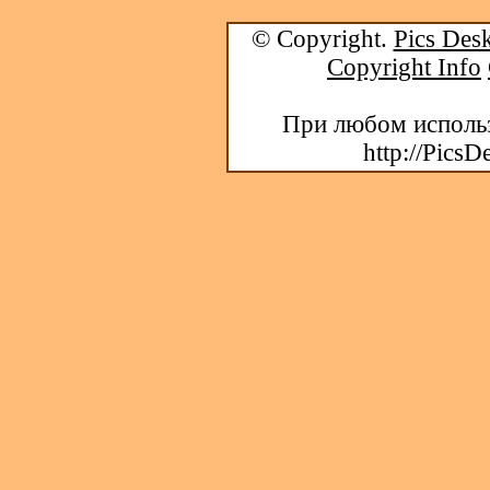
© Copyright.
Pics Desk
Copyright Info
При любом использ
http://PicsD