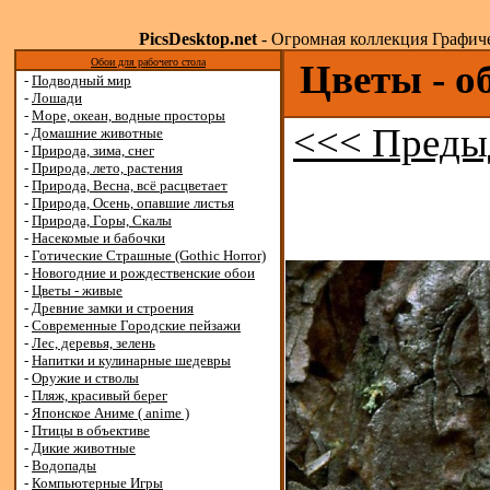
PicsDesktop.net
- Огромная коллекция Графичес
Обои для рабочего стола
Цветы - о
-
Подводный мир
-
Лошади
-
Море, океан, водные просторы
<<< Преды
-
Домашние животные
-
Природа, зима, снег
-
Природа, лето, растения
-
Природа, Весна, всё расцветает
-
Природа, Осень, опавшие листья
-
Природа, Горы, Скалы
-
Насекомые и бабочки
-
Готические Страшные (Gothic Horror)
-
Новогодние и рождественские обои
-
Цветы - живые
-
Древние замки и строения
-
Современные Городские пейзажи
-
Лес, деревья, зелень
-
Напитки и кулинарные шедевры
-
Оружие и стволы
-
Пляж, красивый берег
-
Японское Аниме ( anime )
-
Птицы в объективе
-
Дикие животные
-
Водопады
-
Компьютерные Игры